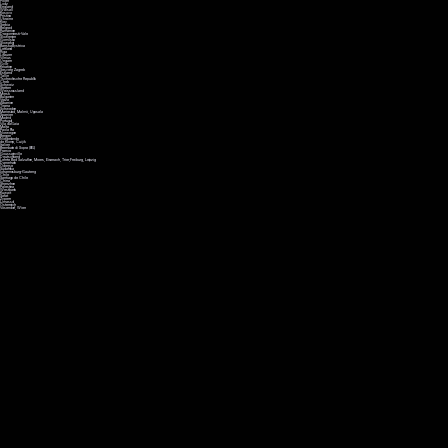
Polen
Lodz
England
Walsall
Kosovo
Pristina
Ukraine
Kiev
Serbia
Belgrad
Rumänien
Dragomiresti-Vale
Slowenien
Gomilsko
Slowakei
Banska Bystrica
Lettland
Riga
Litauen
Vilnius
Ungarn
Györ
Kroatien
Sesvete, Zagreb
Estland
Tallin
Tschechische Republik
Cheb
Schweiz
Stetten
Weissrussland
Minsk
Bulgarien
Vraza
Albanien
Tirana
Schweden
Mariestad, Malmö, Uppsala
Spanien
Madrid
Portugal
Vila da Gaia
Malta
Paola Pla
Norwegen
Bergen
Niederlande
de Klomp, Cuijik
Italien
Brembate di Sopra (BG)
France
Goussainville
Deutschland
Lehrte, Bad Salzuflen, Moers, Eisenach, Trier, Freiburg, Leipzig
Danemark
Odense
Südafrika
Johannesburg-Gauteng
Chile
Santiago de Chile
China
Shenzhen
Palestina
Westbank
Kuwait
Safat
Zypern
Limassol
Österreich
Vösendorf, Wien