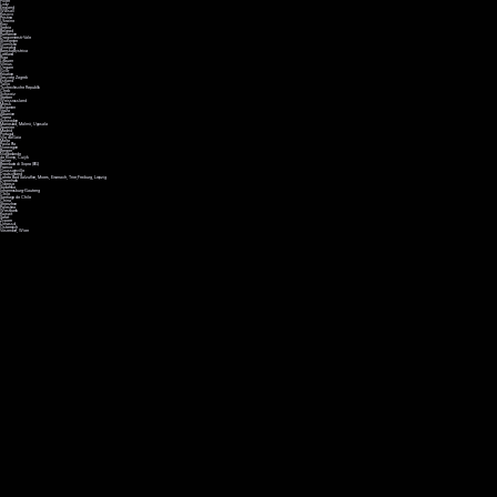
Polen
Lodz
England
Walsall
Kosovo
Pristina
Ukraine
Kiev
Serbia
Belgrad
Rumänien
Dragomiresti-Vale
Slowenien
Gomilsko
Slowakei
Banska Bystrica
Lettland
Riga
Litauen
Vilnius
Ungarn
Györ
Kroatien
Sesvete, Zagreb
Estland
Tallin
Tschechische Republik
Cheb
Schweiz
Stetten
Weissrussland
Minsk
Bulgarien
Vraza
Albanien
Tirana
Schweden
Mariestad, Malmö, Uppsala
Spanien
Madrid
Portugal
Vila da Gaia
Malta
Paola Pla
Norwegen
Bergen
Niederlande
de Klomp, Cuijik
Italien
Brembate di Sopra (BG)
France
Goussainville
Deutschland
Lehrte, Bad Salzuflen, Moers, Eisenach, Trier, Freiburg, Leipzig
Danemark
Odense
Südafrika
Johannesburg-Gauteng
Chile
Santiago de Chile
China
Shenzhen
Palestina
Westbank
Kuwait
Safat
Zypern
Limassol
Österreich
Vösendorf, Wien